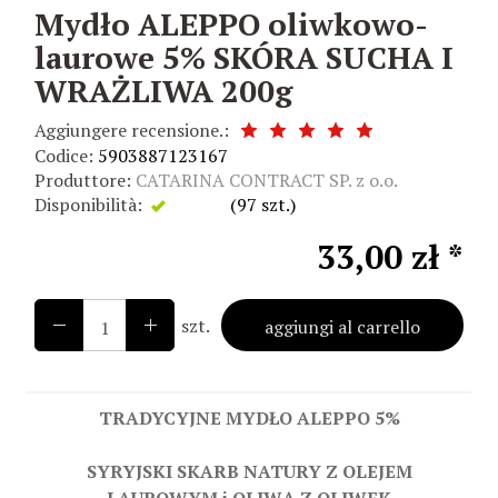
Mydło ALEPPO oliwkowo-
laurowe 5% SKÓRA SUCHA I
WRAŻLIWA 200g
Aggiungere recensione.:
Codice:
5903887123167
Produttore:
CATARINA CONTRACT SP. z o.o.
Disponibilità:
Esiste
(
97
szt.)
33,00 zł *
szt.
aggiungi al carrello
TRADYCYJNE MYDŁO ALEPPO 5%
SYRYJSKI SKARB NATURY Z OLEJEM