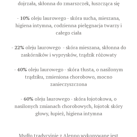
dojrzała, skłonna do zmarszczek, łuszcząca się
-
10%
oleju laurowego - skóra sucha, mieszana,
higiena intymna, codzienna pielęgnacja twarzy i
całego ciała
-
22%
oleju laurowego - skóra mieszana, skłonna do
zaskórników i wyprysków, trądzik różowaty
-
40%
oleju laurowego - skóra tłusta, o nasilonym
trądziku, zmieniona chorobowo, mocno
zanieczyszczona
-
60%
oleju laurowego - skóra łojotokowa, o
nasilonych zmianach chorobowych, łojotok skóry
głowy, łupież, higiena intymna
Mydło tradycyjnie z Aleppo wykonywane jest