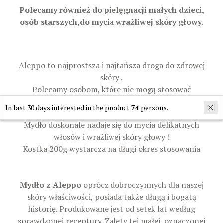
Polecamy również do pielęgnacji małych dzieci,
osób starszych,do mycia wrażliwej skóry głowy.
Aleppo to najprostsza i najtańsza droga do zdrowej
skóry .
Polecamy osobom, które nie mogą stosować
tradycyjnych kostek myjących
In last 30 days interested in the product
74
persons.
Mydło doskonale nadaje się do mycia delikatnych
włosów i wrażliwej skóry głowy !
Kostka 200g wystarcza na długi okres stosowania
Mydło z Aleppo
oprócz dobroczynnych dla naszej
skóry właściwości, posiada także długą i bogatą
historię. Produkowane jest od setek lat według
sprawdzonej receptury. Zalety tej małej, oznaczonej