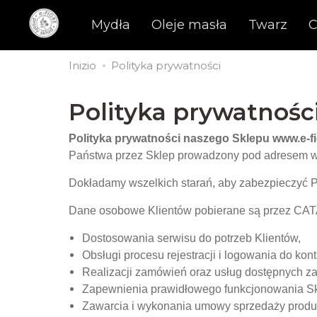
Mydła
Oleje masła
Twarz
C
Inizio
Polityka prywatności
Polityka prywatnośc
Polityka prywatności naszego Sklepu www.e-fi
Państwa przez Sklep prowadzony pod adresem w
Dokładamy wszelkich starań, aby zabezpieczyć Pa
Dane osobowe Klientów pobierane są przez CAT
Dostosowania serwisu do potrzeb Klientów,
Obsługi procesu rejestracji i logowania do kon
Realizacji zamówień oraz usług dostępnych z
Zapewnienia prawidłowego funkcjonowania S
Zawarcia i wykonania umowy sprzedaży produk