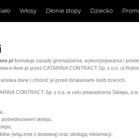
iało
Włosy
Dłonie stopy
Dziecko
Prom
i
ore.pl
formułuje zasady gromadzenia, wykorzystywania i prze
ww.e-fiore.pl przez CATARINA CONTRACT Sp. z o.o. ul.Rolnic
ństwa dane i chronić je przed działaniami osób trzecich.
ARINA CONTRACT Sp. z o.o. w celu prowadzenia Sklepu, a w 
ta,
a pośrednictwem sklepu,
klepu,
tów (włącznie z dostawą) oraz obsługą reklamacji,