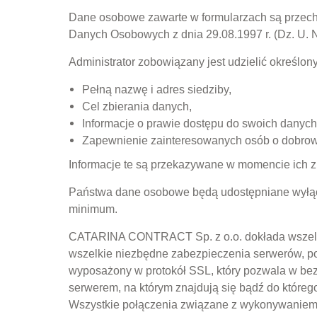
Dane osobowe zawarte w formularzach są przec
Danych Osobowych z dnia 29.08.1997 r. (Dz. U. N
Administrator zobowiązany jest udzielić określon
Pełną nazwę i adres siedziby,
Cel zbierania danych,
Informacje o prawie dostępu do swoich danych 
Zapewnienie zainteresowanych osób o dobrow
Informacje te są przekazywane w momencie ich zbi
Państwa dane osobowe będą udostępniane wyłącz
minimum.
CATARINA CONTRACT Sp. z o.o. dokłada wszelkich
wszelkie niezbędne zabezpieczenia serwerów, poł
wyposażony w protokół SSL, który pozwala w be
serwerem, na którym znajdują się bądź do które
Wszystkie połączenia związane z wykonywaniem p