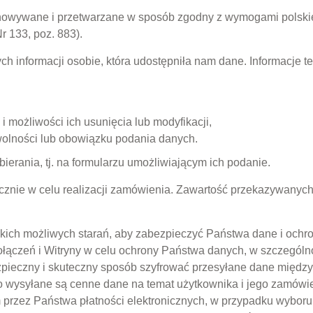
howywane i przetwarzane w sposób zgodny z wymogami polskie
r 133, poz. 883).
ych informacji osobie, która udostępniła nam dane. Informacje
i możliwości ich usunięcia lub modyfikacji,
olności lub obowiązku podania danych.
erania, tj. na formularzu umożliwiającym ich podanie.
nie w celu realizacji zamówienia. Zawartość przekazywanyc
 możliwych starań, aby zabezpieczyć Państwa dane i ochronić
ączeń i Witryny w celu ochrony Państwa danych, w szczególnoś
zpieczny i skuteczny sposób szyfrować przesyłane dane międz
go wysyłane są cenne dane na temat użytkownika i jego zamówi
rzez Państwa płatności elektronicznych, w przypadku wyboru 