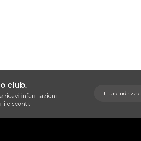
ro club.
 e ricevi informazioni
i e sconti.