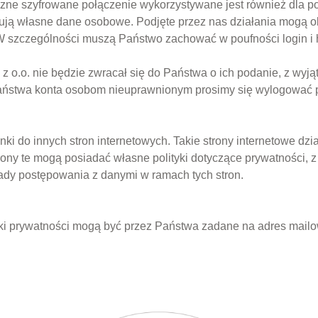
ne szyfrowane połączenie wykorzystywane jest również dla poł
zują własne dane osobowe. Podjęte przez nas działania mogą ok
szczególności muszą Państwo zachować w poufności login i ha
o. nie będzie zwracał się do Państwa o ich podanie, z wyjąt
 państwa konta osobom nieuprawnionym prosimy się wylogować p
i do innych stron internetowych. Takie strony internetowe dzia
ony te mogą posiadać własne polityki dotyczące prywatności, z
ady postępowania z danymi w ramach tych stron.
tyki prywatności mogą być przez Państwa zadane na adres mailo