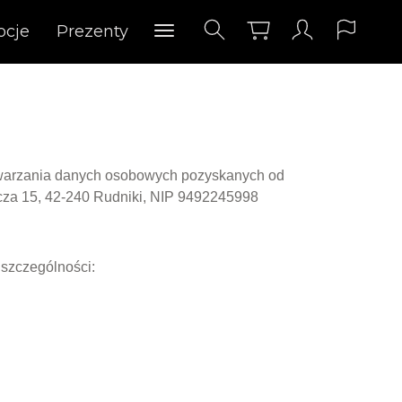
ocje
Prezenty
twarzania danych osobowych pozyskanych od
za 15, 42-240 Rudniki, NIP 9492245998
szczególności: