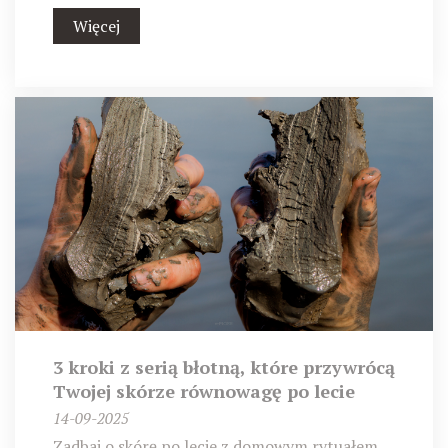
Więcej
3 kroki z serią błotną, które przywrócą
Twojej skórze równowagę po lecie
14-09-2025
Zadbaj o skórę po lecie z domowym rytuałem