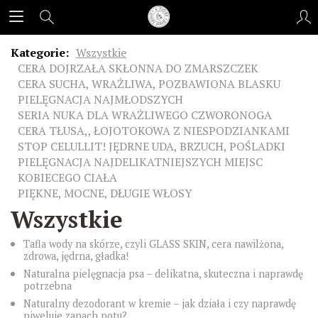
Kategorie:
Wszystkie
CERA DOJRZAŁA SKŁONNA DO ZMARSZCZEK
CERA SUCHA, WRAŻLIWA, POZBAWIONA BLASKU
PIELĘGNACJA NAJMŁODSZYCH
SERIA NUKA DLA WRAŻLIWEGO CZWORONOGA
CERA TŁUSA,, ŁOJOTOKOWA Z NIESPODZIANKAMI
STOP CELULLIT! JĘDRNE UDA, BRZUCH, POŚLADKI
PIELĘGNACJA NAJDELIKATNIEJSZYCH MIEJSC
KOBIECEGO CIAŁA
PIĘKNE, MOCNE, DŁUGIE WŁOSY
Wszystkie
Tafla wody na skórze, czyli GLASS SKIN, cera nawilżona,
zdrowa, jędrna, gładka!
Naturalna pielęgnacja psa – delikatna, skuteczna i naprawdę
potrzebna
Naturalny dezodorant w kremie – jak działa i czy naprawdę
niweluje zapach potu?