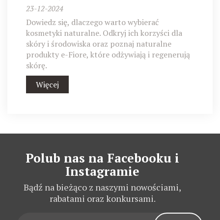
23-12-2024
Dowiedz się, dlaczego warto wybierać
kosmetyki naturalne. Odkryj ich korzyści dla
skóry i środowiska oraz poznaj naturalne
produkty e-Fiore, które odżywiają i regenerują
skórę.
Więcej
Polub nas na Facebooku i
Instagramie
Bądź na bieżąco z naszymi nowościami,
rabatami oraz konkursami.