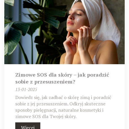
Zimowe SOS dla skóry – jak poradzić
sobie z przesuszeniem?
13-01-2025
Dowiedz się, jak zadbać o skórę zimą i poradzić
sobie z jej przesuszeniem. Odkryj skuteczne
sposoby pielęgnacji, naturalne kosmetyki i
zimowe SOS dla Twojej skóry.
Więcej