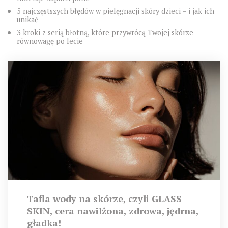
5 najczęstszych błędów w pielęgnacji skóry dzieci – i jak ich
unikać
3 kroki z serią błotną, które przywrócą Twojej skórze
równowagę po lecie
Tafla wody na skórze, czyli GLASS
SKIN, cera nawilżona, zdrowa, jędrna,
gładka!