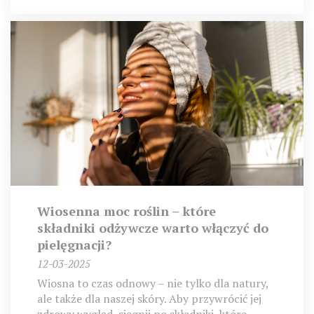
Wiosenna moc roślin – które
składniki odżywcze warto włączyć do
pielęgnacji?
12-03-2025
Wiosna to czas odnowy – nie tylko dla natury,
ale także dla naszej skóry. Aby przywrócić jej
zdrowy wygląd, sięgnij po składniki, które