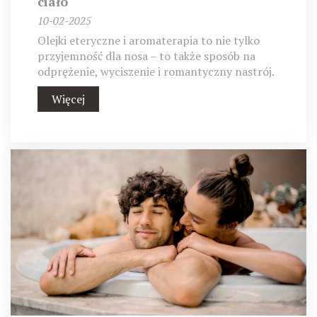
ciało
10-02-2025
Olejki eteryczne i aromaterapia to nie tylko
przyjemność dla nosa – to także sposób na
odprężenie, wyciszenie i romantyczny nastrój.
Więcej