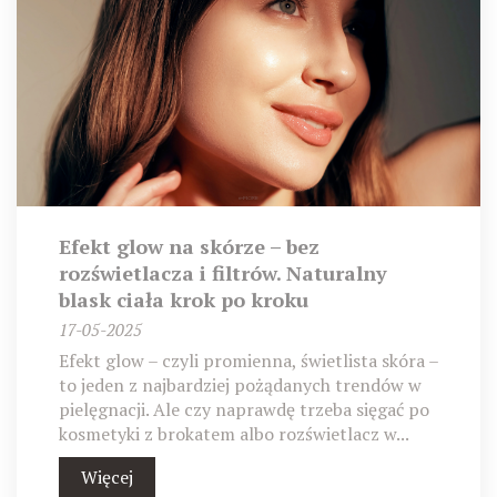
Efekt glow na skórze – bez
rozświetlacza i filtrów. Naturalny
blask ciała krok po kroku
17-05-2025
Efekt glow – czyli promienna, świetlista skóra –
to jeden z najbardziej pożądanych trendów w
pielęgnacji. Ale czy naprawdę trzeba sięgać po
kosmetyki z brokatem albo rozświetlacz w...
Więcej