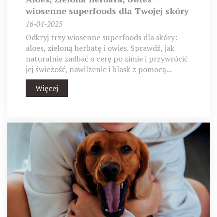
wiosenne superfoods dla Twojej skóry
16-04-2025
Odkryj trzy wiosenne superfoods dla skóry:
aloes, zieloną herbatę i owies. Sprawdź, jak
naturalnie zadbać o cerę po zimie i przywrócić
jej świeżość, nawilżenie i blask z pomocą...
Więcej