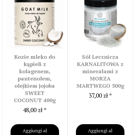
Kozie mleko do
Sól Lecznicza
kąpieli z
KARNALITOWA z
kolagenem,
minerałami z
pantenolem,
MORZA
olejkiem jojoba
MARTWEGO 500g
SWEET
37,00 zł *
COCONUT 400g
48,00 zł *
Aggiungi al
Aggiungi al