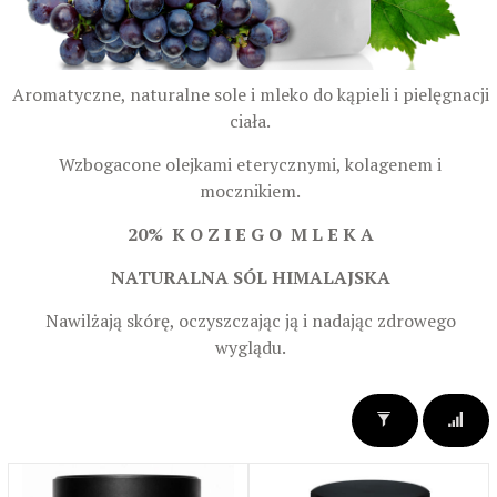
Aromatyczne, naturalne sole i mleko do kąpieli i pielęgnacji
ciała.
Wzbogacone olejkami eterycznymi, kolagenem i
mocznikiem.
20% K O Z I E G O M L E K A
NATURALNA SÓL HIMALAJSKA
Nawilżają skórę, oczyszczając ją i nadając zdrowego
wyglądu.