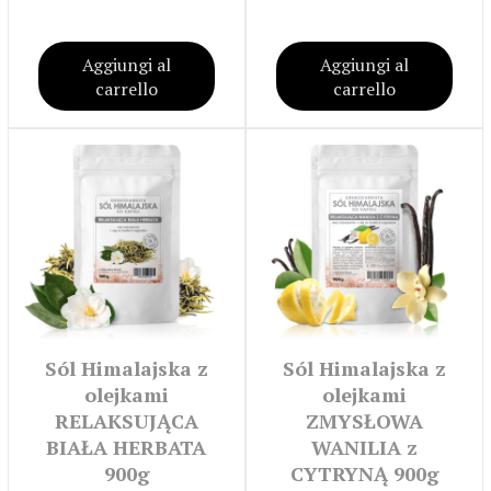
Aggiungi al
Aggiungi al
carrello
carrello
Sól Himalajska z
Sól Himalajska z
olejkami
olejkami
RELAKSUJĄCA
ZMYSŁOWA
BIAŁA HERBATA
WANILIA z
900g
CYTRYNĄ 900g