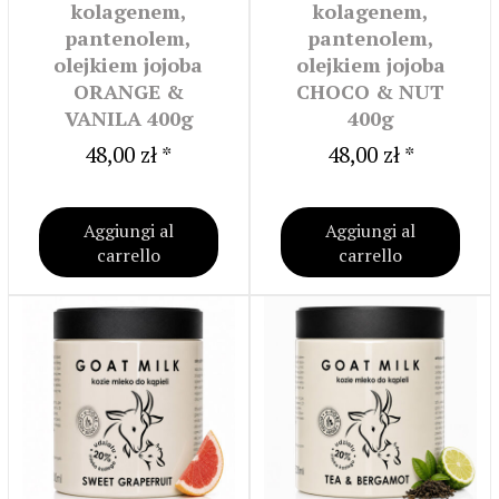
kolagenem,
kolagenem,
pantenolem,
pantenolem,
olejkiem jojoba
olejkiem jojoba
ORANGE &
CHOCO & NUT
VANILA 400g
400g
48,00 zł *
48,00 zł *
Aggiungi al
Aggiungi al
carrello
carrello