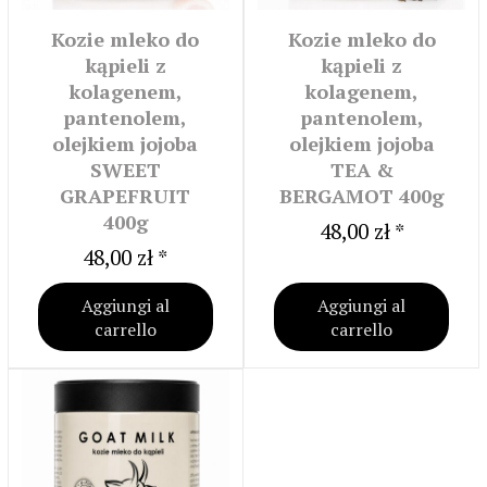
Kozie mleko do
Kozie mleko do
kąpieli z
kąpieli z
kolagenem,
kolagenem,
pantenolem,
pantenolem,
olejkiem jojoba
olejkiem jojoba
SWEET
TEA &
GRAPEFRUIT
BERGAMOT 400g
400g
48,00 zł *
48,00 zł *
Aggiungi al
Aggiungi al
carrello
carrello