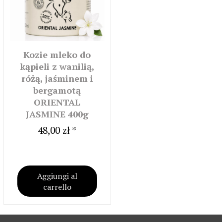
Kozie mleko do
kąpieli z wanilią,
różą, jaśminem i
bergamotą
ORIENTAL
JASMINE 400g
48,00 zł *
Aggiungi al
carrello