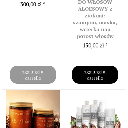
DO WŁOSÓW
300,00 zł *
ALOESOWY z
ziołami:
szampon, maska,
wcierka naa
porost włosów
130,00 zł *
Aggiungi al
Aggiungi al
carrello
carrello