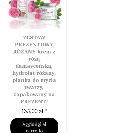
ZESTAW
PREZENTOWY
RÓŻANY krem z
różą
damasceńską,
hydrolat różany,
pianka do mycia
twarzy,
zapakowany na
PREZENT!
135,00 zł *
Aggiungi al
carrello