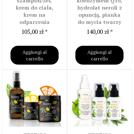
szampon/żel,
koenzymem Q10,
krem do ciała,
hydrolat neroli z
krem na
opuncją, pianka
odparzenia
do mycia twarzy
105,00 zł *
140,00 zł *
Aggiungi al
Aggiungi al
carrello
carrello