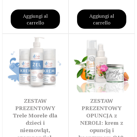
Aggiungi al
Aggiungi al
carrello
carrello
ZESTAW
ZESTAW
PREZENTOWY
PREZENTOWY
Trele Morele dla
OPUNCJA z
dzieci i
NEROLI: krem z
niemowląt,
opuncją i