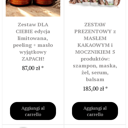
Zestaw DLA
ZESTAW
CIEBIE edycja
PREZENTOWY z
limitowana,
MASŁEM
peeling + masło
KAKAOWYM i
wyjątkowy
MOCZNIKIEM 5
ZAPACH!
produktów:
szampon, maska,
87,00 zł *
żel, serum,
balsam
185,00 zł *
Aggiungi al
Aggiungi al
carrello
carrello