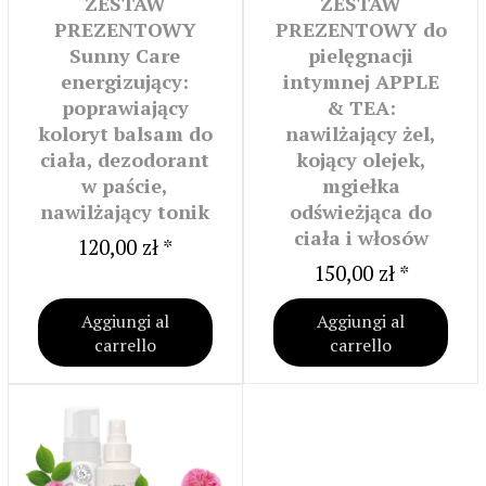
ZESTAW
ZESTAW
PREZENTOWY
PREZENTOWY do
Sunny Care
pielęgnacji
energizujący:
intymnej APPLE
poprawiający
& TEA:
koloryt balsam do
nawilżający żel,
ciała, dezodorant
kojący olejek,
w paście,
mgiełka
nawilżający tonik
odświeżjąca do
ciała i włosów
120,00 zł *
150,00 zł *
Aggiungi al
Aggiungi al
carrello
carrello