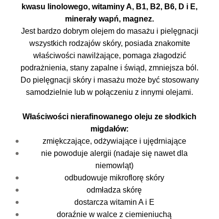
kwasu linolowego, witaminy A, B1, B2, B6, D i E,
minerały wapń, magnez.
Jest bardzo dobrym olejem do masażu i pielęgnacji
wszystkich rodzajów skóry, posiada znakomite
właściwości nawilżające, pomaga złagodzić
podrażnienia, stany zapalne i świąd, zmniejsza ból.
Do pielęgnacji skóry i masażu może być stosowany
samodzielnie lub w połączeniu z innymi olejami.
Właściwości nierafinowanego oleju ze słodkich
migdałów:
zmiękczające, odżywiające i ujędrniające
nie powoduje alergii (nadaje się nawet dla
niemowląt)
odbudowuje mikroflorę skóry
odmładza skórę
dostarcza witamin A i E
doraźnie w walce z ciemieniuchą