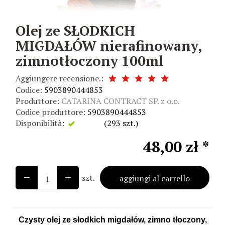
Olej ze SŁODKICH
MIGDAŁÓW nierafinowany,
zimnotłoczony 100ml
Aggiungere recensione.:
Codice:
5903890444853
Produttore:
CATARINA CONTRACT SP. z o.o.
Codice produttore:
5903890444853
Disponibilità:
Esiste
(
293
szt.)
48,00 zł *
szt.
aggiungi al carrello
Czysty olej ze słodkich migdałów, zimno tłoczony,