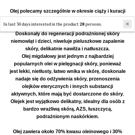
Olej polecamy szczególnie w okresie ciąży i kuracji
wyszczuplających. Jego stosowanie sprawia że
In last 30 days interested in the product
28
persons.
skóra jest jędrna, napięta i gładka.
Doskonały do regeneracji podrażnionej skóry
niemowląt i dzieci, niweluje pieluszkowe zapalenie
skóry, delikatnie nawilża i natłuszcza.
Olej migdałowy jest jednym z najbardziej
popularnych olei w pielęgnacji skóry, ponieważ
jest lekki, nietłusty, łatwo wnika w skórę, doskonale
nadaje się do odżywienia skóry, przenoszenia
olejków eterycznych i innych substancji
aktywnych, które mają być dostarczone do skóry.
Olejek jest wyjątkowo delikatny, idealny dla osób z
bardzo wrażliwą skórą, AZS, łuszczycą,
podrażnionym naskórkiem.
Olej zawiera około 70% kwasu oleinowego i 30%