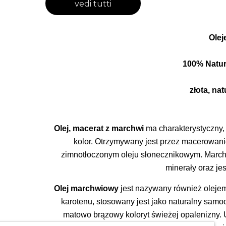
vedi tutti
Olej
100% Natur
złota, na
Olej, macerat z marchwi
ma charakterystyczny
kolor.
O
trzymywany jest przez macerowanie
zimnotłoczonym oleju słonecznikowym.
Marche
minerały oraz je
Olej marchwiowy
jest nazywany również olej
karotenu, stosowany jest jako naturalny samo
matowo brązowy koloryt świeżej opalenizny. U