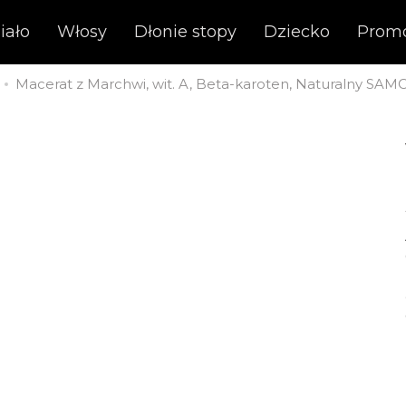
iało
Włosy
Dłonie stopy
Dziecko
Prom
Macerat z Marchwi, wit. A, Beta-karoten, Naturalny S