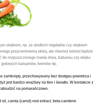
ym olejkiem, np. ze słodkich migdałów czy olejkiem
ego przyciemnienia skóry, ale również koloryt będzie
ć do rozpuszczonego masła shea, babassu czy olejku
 gotowych balsamów, kremów itp.
ie zamknięty, przechowywany bez dostępu powietrza i
yż jest bardzo wrażliwy na tlen i światło. W kontakcie z
 zabrudzić na pomarańczowo.
il, carota (carrot) root extract, beta-carotene