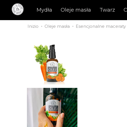
Mydła
Oleje masła
Twarz
C
Inizio
Oleje masła
Esencjonalne maceraty