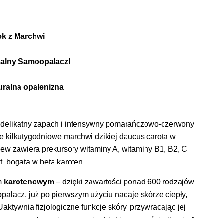
ek z Marchwi
alny Samoopalacz!
turalna opalenizna
, delikatny zapach i intensywny pomarańczowo-czerwony
 kilkutygodniowe marchwi dzikiej daucus carota w
w zawiera prekursory witaminy A, witaminy B1, B2, C
st bogata w beta karoten.
em
karotenowym
– dzięki zawartości ponad 600 rodzajów
opalacz, już po pierwszym użyciu nadaje skórze ciepły,
aktywnia fizjologiczne funkcje skóry, przywracając jej