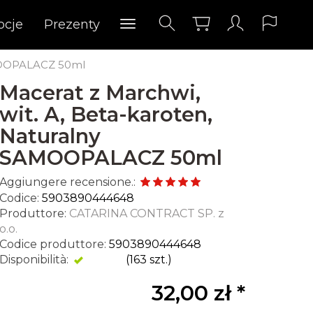
ocje
Prezenty
AMOOPALACZ 50ml
Macerat z Marchwi,
wit. A, Beta-karoten,
Naturalny
SAMOOPALACZ 50ml
Aggiungere recensione.:
Codice:
5903890444648
Produttore:
CATARINA CONTRACT SP. z
o.o.
Codice produttore:
5903890444648
Disponibilità:
Esiste
(
163
szt.)
32,00 zł *