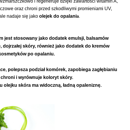
iwzmarszczkowo i regeneruje dzięki zawartości witamin A,
uszczowe oraz chroni przed szkodliwymi promieniami UV,
a
.
ale nadaje się jako
olejek do opalani
m jest stosowany jako dodatek emulsji, balsamów
, dojrzałej skóry, również jako dodatek do kremów
kosmetyków po opalaniu.
ące, polepsza podział komórek, zapobiega zagłębianiu
 chroni i wyrównuje koloryt skóry.
u olejku skóra ma widoczną, ładną opaleniznę.