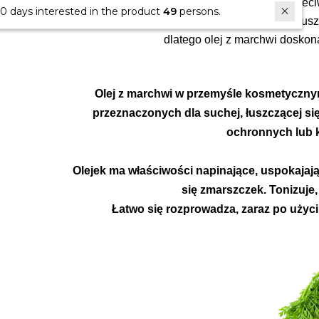
elastyczność, miękkość i gładkość. Działa przec
In last 30 days interested in the product
49
persons.
B, C, E i F jest bogaty w minerały i kwasy tł
dlatego olej z marchwi doskon
Olej z marchwi w przemyśle kosmetyczny
przeznaczonych dla suchej, łuszczącej się
ochronnych lub 
Olejek ma właściwości napinające, uspokajaj
się zmarszczek. Tonizuje,
Łatwo się rozprowadza, zaraz po użyci