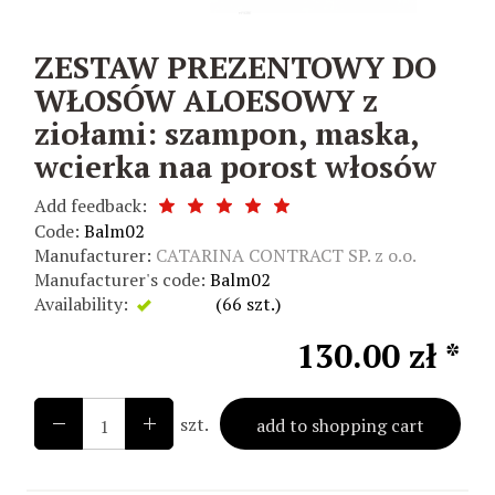
ZESTAW PREZENTOWY DO
WŁOSÓW ALOESOWY z
ziołami: szampon, maska,
wcierka naa porost włosów
Add feedback:
Code:
Balm02
Manufacturer:
CATARINA CONTRACT SP. z o.o.
Manufacturer's code:
Balm02
Availability:
Exists
(
66
szt.)
130.00 zł *
szt.
add to shopping cart