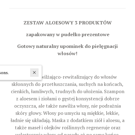
ZESTAW ALOESOWY 3 PRODUKTÓW
zapakowany w pudełko prezentowe
Gotowy naturalny upominek do pielęgnacji
włosów!
In last 30 days interested in the product
27
persons.
Zestaw nawilżająco-rewitalizujący do włosów
skłonnych do przetłuszczania, suchych na końcach,
cienkich, łamliwych, trudnych do ułożenia. Szampon
z aloesem i ziołami o gęstej konsystencji dobrze
oczyszcza, ale także nawilża włosy, nie podrażnia
skóry głowy. Włosy po umyciu są miękkie, lekkie,
ładnie się układają. Maska z dodatkiem ziół i aloesu, a
także maseł i olejków roślinnych regeneruje oraz
uelastycznia włosy od nasady aż po same końce.