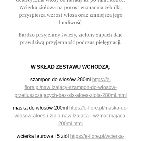
Wcierka ziołowa na porost wzmacnia cebulki,
przyspiesza wzrost włosa oraz zmniejsza jego
łamliwość.
Bardzo przyjemny świeży, zielony zapach daje
prawdziwą przyjemność podczas pielęgnacji.
W SKŁAD ZESTAWU WCHODZĄ:
szampon do włosów 280ml
https://e-
fiore.pl/nawilzajacy-szampon-do-wlosow-
przetluszczajacych-bez-sls-aloes-ziola-280ml.html
maska do włosów 200ml
https://e-fiore.pl/maska-do-
wlosow-aloes-i-ziola-nawilzajaca-i-wzmacniajaca-
200ml.html
wcierka laurowa i 5 ziół
https://e-fiore.pl/wcierka-