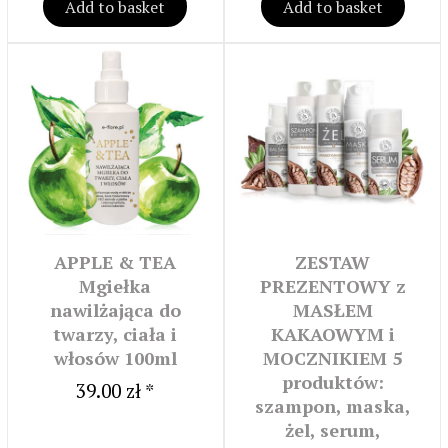
Add to basket
Add to basket
APPLE & TEA
ZESTAW
Mgiełka
PREZENTOWY z
nawilżająca do
MASŁEM
twarzy, ciała i
KAKAOWYM i
włosów 100ml
MOCZNIKIEM 5
produktów:
39.00 zł *
szampon, maska,
żel, serum,