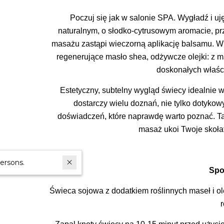
Poczuj się jak w salonie SPA. Wygładź i uj
naturalnym, o słodko-cytrusowym aromacie, pr
masażu zastąpi wieczorną aplikację balsamu. W j
regenerujące masło shea, odżywcze olejki: z m
doskonałych właśc
Estetyczny, subtelny wygląd świecy idealnie 
dostarczy wielu doznań, nie tylko dotykow
doświadczeń, które naprawdę warto poznać. T
masaż ukoi Twoje skołat
In last 30 days interested in the product
38
persons.
Spo
Świeca sojowa z dodatkiem roślinnych maseł i ol