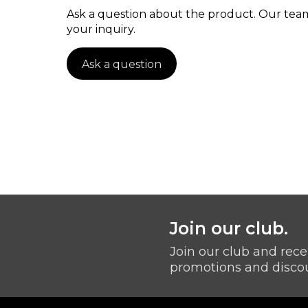
Ask a question about the product. Our team
your inquiry.
Ask a question
Join our club.
Join our club and rece
promotions and disco