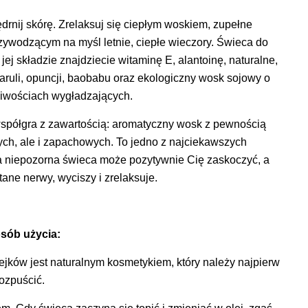
ędrnij skórę. Zrelaksuj się ciepłym woskiem, zupełne
zywodzącym na myśl letnie, ciepłe wieczory. Świeca do
ej składzie znajdziecie witaminę E, alantoinę, naturalne,
aruli, opuncji, baobabu oraz ekologiczny wosk sojowy o
iwościach wygładzających.
współgra z zawartością: aromatyczny wosk z pewnością
ych, ale i zapachowych. To jedno z najciekawszych
a niepozorna świeca może pozytywnie Cię zaskoczyć, a
ane nerwy, wyciszy i zrelaksuje.
sób użycia:
ejków jest naturalnym kosmetykiem, który należy najpierw
rozpuścić.