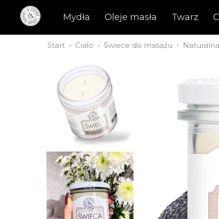
Mydła
Oleje masła
Twarz
C
Start
Ciało
Świece do masażu
Naturaln