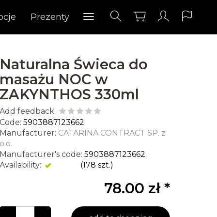
ocje
Prezenty
Naturalna Świeca do
masażu NOC w
ZAKYNTHOS 330ml
Add feedback:
Code:
5903887123662
Manufacturer:
CATARINA CONTRACT SP. z
o.o.
Manufacturer's code:
5903887123662
Availability:
Exists
(
178
szt.)
78.00 zł *