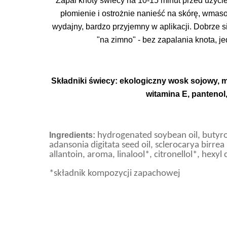
Zapal knoty świecy na 10-15 minut przed użycie
płomienie i ostrożnie nanieść na skórę, wmas
wydajny, bardzo przyjemny w aplikacji. Dobrze
"na zimno" - bez zapalania knota, j
Składniki świecy: ekologiczny wosk sojowy, mas
witamina E, pantenol
Ingredients:
hydrogenated soybean oil, butyros
adansonia digitata seed oil, sclerocarya birrea
allantoin, aroma, linalool*, citronellol*, hexyl
*składnik kompozycji zapachowej