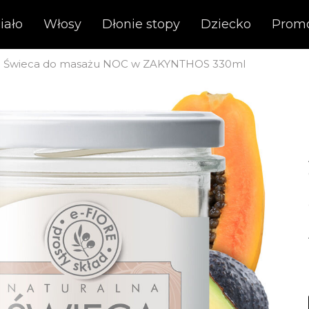
iało
Włosy
Dłonie stopy
Dziecko
Prom
a Świeca do masażu NOC w ZAKYNTHOS 330ml