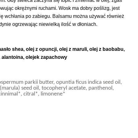
m. Gdy świeca zaczyna się topić i zmieniać w olej, zgaś
owując okrężnymi ruchami. Wosk ma dobry poślizg, jest
 się wchłania po zabiegu. Balsamu można używać również
edynie ogrzewając niewielką ilość w dłoniach.
ło shea, olej z opuncji, olej z maruli, olej z baobabu,
, alantoina, olejek zapachowy
permum parkii butter, opuntia ficus indica seed oil,
 (marula) seed oil, tocopheryl acetate, panthenol,
 cinnimal*, citral*, limonene*