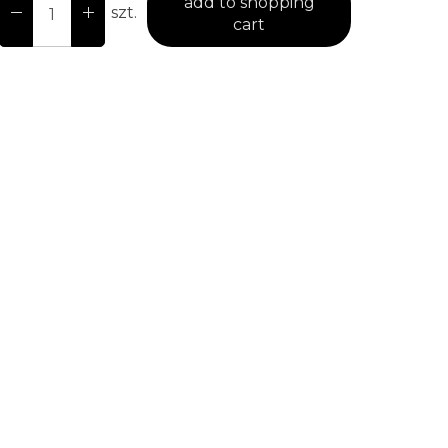
add to shopping
szt.
cart