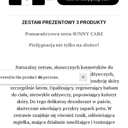
ZESTAW PREZENTOWY 3 PRODUKTY
Pomarańczowa seria SUNNY CARE
Pielęgnacja nie tylko na słońce!
Naturalny zestaw, słonecznych kosmetyków do
pielęgnacji twarzy i ciała, oparty na odżywczych,
In last 30 days interested in the product
46
persons.
roślinnych recepturach, poprawiający kondycję skóry
szczególnie latem. Opalizujący, regenerujący balsam
do ciała, niezwykle odżywczy, poprawiający koloryt
skóry. Do tego delikatny dezodorant w paście,
skutecznie niwelujący przykry zapach potu. W
zestawie znajduje się również tonik, odświeżająca
mgiełka, mająca działanie nawilżające i tonizujące