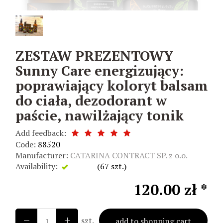
ZESTAW PREZENTOWY
Sunny Care energizujący:
poprawiający koloryt balsam
do ciała, dezodorant w
paście, nawilżający tonik
Add feedback:
Code:
88520
Manufacturer:
CATARINA CONTRACT SP. z o.o.
Availability:
Exists
(
67
szt.)
120.00 zł *
szt.
add to shopping cart