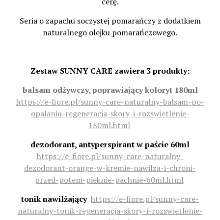
cerę.
Seria o zapachu soczystej pomarańczy z dodatkiem
naturalnego olejku pomarańczowego.
Zestaw SUNNY CARE zawiera 3 produkty:
balsam odżywczy, poprawiający koloryt 180ml
https://e-fiore.pl/sunny-care-naturalny-balsam-po-
opalaniu-regeneracja-skory-i-rozswietlenie-
180ml.html
dezodorant, antyperspirant w paście 60ml
https://e-fiore.pl/sunny-care-naturalny-
dezodorant-orange-w-kremie-nawilza-i-chroni-
przed-potem-pieknie-pachnie-60ml.html
tonik nawilżający
https://e-fiore.pl/sunny-care-
naturalny-tonik-regeneracja-skory-i-rozswietlenie-