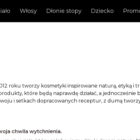
iało
Włosy
Dłonie stopy
Dziecko
Prom
12 roku tworzy kosmetyki inspirowane naturą, etyką i tr
 produkty, które będą naprawdę działać, a jednocześnie 
 rozwoju i setkach dopracowanych receptur, z dumą twor
woja chwila wytchnienia.