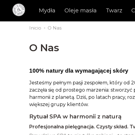
Mydła
Oleje masła
Twarz
C
Inicio
O Nas
O Nas
100% natury dla wymagającej skóry
Jesteśmy pełnym pasji zespołem, który od 20
zaczęła się od prostego marzenia: stworzyć
harmonii z planetą. Dziś, po latach pracy,
większej grupy klientów.
Rytuał SPA w harmonii z naturą
Profesjonalna pielęgnacja. Czysty skład. T