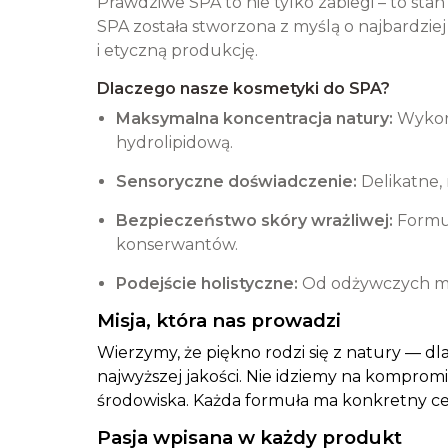
Prawdziwe SPA to nie tylko zabiegi – to sta
SPA została stworzona z myślą o najbardzie
i etyczną produkcję.
Dlaczego nasze kosmetyki do SPA?
Maksymalna koncentracja natury:
Wykorz
hydrolipidową.
Sensoryczne doświadczenie:
Delikatne,
Bezpieczeństwo skóry wrażliwej:
Formuł
konserwantów.
Podejście holistyczne:
Od odżywczych mlec
Misja, która nas prowadzi
Wierzymy, że piękno rodzi się z natury — d
najwyższej jakości. Nie idziemy na kompromi
środowiska. Każda formuła ma konkretny cel
Pasja wpisana w każdy produkt