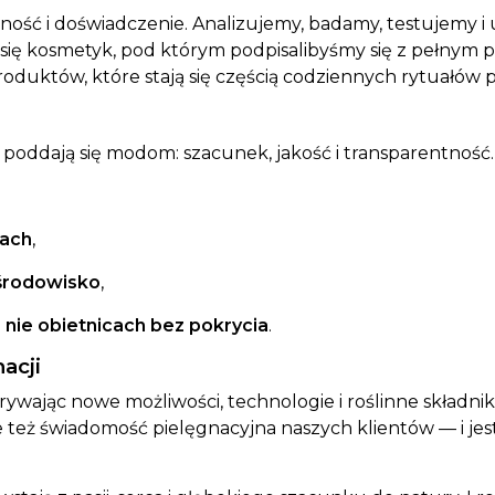
wność i doświadczenie. Analizujemy, badamy, testujem
ę kosmetyk, pod którym podpisalibyśmy się z pełnym prz
roduktów, które stają się częścią codziennych rytuałów 
e poddają się modom: szacunek, jakość i transparentność
kach
,
 środowisko
,
 nie obietnicach bez pokrycia
.
acji
ywając nowe możliwości, technologie i roślinne składniki
ale też świadomość pielęgnacyjna naszych klientów — i j