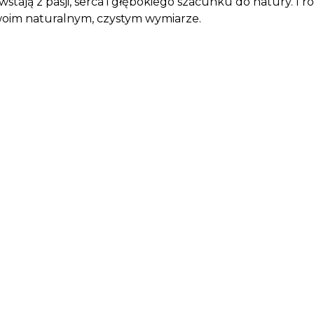
tają z pasji, serca i głębokiego szacunku do natury. I 
 swoim naturalnym, czystym wymiarze.