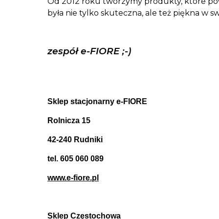
Od 2012 roku tworzymy produkty, które pows
była nie tylko skuteczna, ale też piękna w
zespół e-FIORE ;-)
Sklep stacjonarny e-FIORE
Rolnicza 15
42-240 Rudniki
tel. 605 060 089
www.e-fiore.pl
Sklep Częstochowa