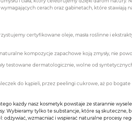
n umysłu i ciała, który celebrujemy dzięki darom natury.
j wymagających cerach oraz gabinetach, które stawiają 
ystujemy certyfikowane oleje, masła roślinne i ekstrakty
 naturalne kompozycje zapachowe koją zmysły, nie powo
y testowane dermatologicznie, wolne od syntetycznyc
zek do kąpieli, przez peelingi cukrowe, aż po bogate 
latego każdy nasz kosmetyk powstaje ze starannie wysel
sy. Wybieramy tylko te substancje, które są skuteczne, b
: odżywiać, wzmacniać i wspierać naturalne procesy rege