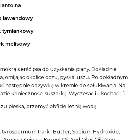
lantoina
ek lawendowy
k tymiankowy
ek melisowy
okrą sierść psa do uzyskania piany. Dokładnie
a, omijając okolice oczu, pyska, uszu. Po dokładnym
wać następnie odżywkę w kremie do spłukiwania. Na
razie konieczności suszarką. Wyczesać i ukochać ;-)
czu pieska, przemyć obficie letnią wodą.
Butyrospermum Parkii Butter, Sodium Hydroxide,
, Argania Spinosa Kernel Oil And Olus Oil, Aloe