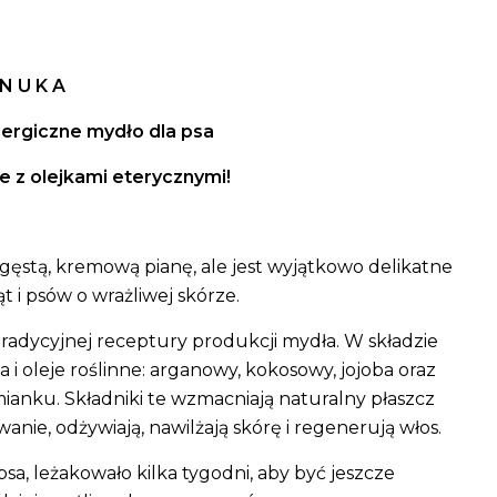
N U K A
lergiczne mydło dla psa
 z olejkami eterycznymi!
 gęstą, kremową pianę, ale jest wyjątkowo delikatne
t i psów o wrażliwej skórze.
radycyjnej receptury produkcji mydła. W składzie
a i oleje roślinne: arganowy, kokosowy, jojoba
oraz
mianku. Składniki te wzmacniają naturalny płaszcz
wanie, odżywiają, nawilżają skórę i regenerują włos.
a, leżakowało kilka tygodni, aby być jeszcze