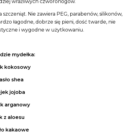
rdziej wrażliwych czworonogów.
 szczeniąt. Nie zawiera PEG, parabenów, silikonów,
rdzo łagodne, dobrze się pieni, dość twarde, nie
raktyczne i wygodne w użytkowaniu.
dzie mydełka:
ek kokosowy
asło shea
ejek jojoba
ek arganowy
k z aloesu
ło kakaowe