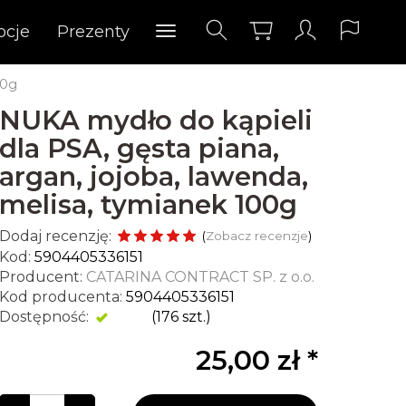
ocje
Prezenty
00g
NUKA mydło do kąpieli
dla PSA, gęsta piana,
argan, jojoba, lawenda,
melisa, tymianek 100g
Dodaj recenzję:
(
Zobacz recenzje
)
Kod:
5904405336151
Producent:
CATARINA CONTRACT SP. z o.o.
Kod producenta:
5904405336151
Dostępność:
Jest
(
176
szt.)
25,00 zł *