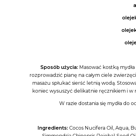
a
olej
oleje
olej
Sposób użycia:
Masować kostką mydła m
rozprowadzić pianę na całym ciele zwierzęci
masażu spłukać sierść letnią wodą. Stoso
koniec wysuszyć delikatnie ręcznikiem i w 
W razie dostania się mydła do o
Ingredients:
Cocos Nucifera Oil, Aqua, 
Simmondsia Chinensis (Jojoba) Seed Oil