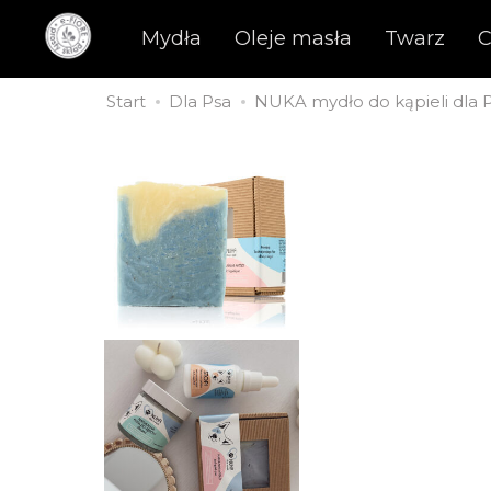
Mydła
Oleje masła
Twarz
C
Start
Dla Psa
NUKA mydło do kąpieli dla PS