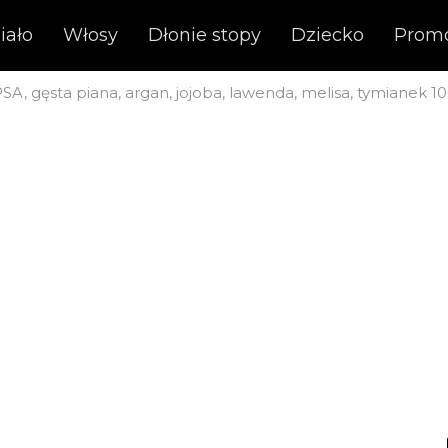
iało
Włosy
Dłonie stopy
Dziecko
Prom
A, gęsta piana, argan, jojoba, lawenda, melisa, tymianek 1