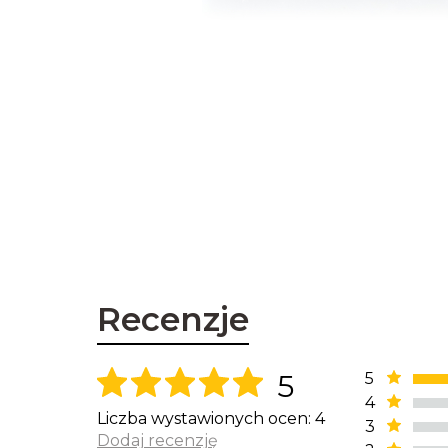
Recenzje
5
5
4
Liczba wystawionych ocen: 4
3
Dodaj recenzję