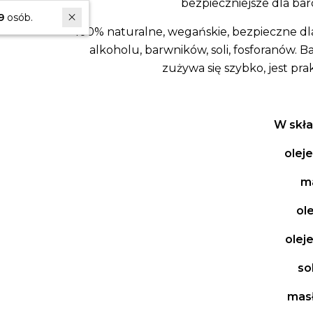
bezpieczniejsze dla ba
W ostatnich 30 dniach produktem interesuje się
69
osób.
100% naturalne, wegańskie, bezpieczne dla
alkoholu, barwników, soli, fosforanów.
Ba
zużywa się szybko, jest p
W skła
olej
m
ol
olej
so
mas