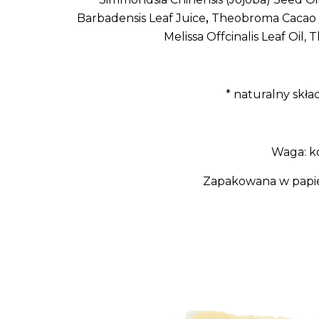
Barbadensis Leaf Juice
,
Theobroma Cacao Se
Melissa Offcinalis Leaf Oil, 
* naturalny skł
Waga: k
Zapakowana w papie