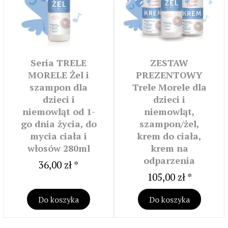
Seria TRELE
ZESTAW
MORELE Żel i
PREZENTOWY
szampon dla
Trele Morele dla
dzieci i
dzieci i
niemowląt od 1-
niemowląt,
go dnia życia, do
szampon/żel,
mycia ciała i
krem do ciała,
włosów 280ml
krem na
odparzenia
36,00 zł *
105,00 zł *
Do koszyka
Do koszyka