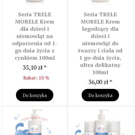
Seria TRELE
Seria TRELE
MORELE Krem
MORELE Krem
dla dzieci i
łagodzący dla
niemowląt na
dzieci i
odparzenia od 1-
niemowląt do
go dnia życia z
twarzy i ciała od
cynkiem 100ml
1 go-dnia życia,
ultra delikatny
35,10 zł *
100ml
Rabat: 10 %
36,00 zł *
Do koszyka
Do koszyka