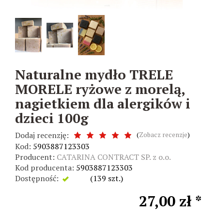
Naturalne mydło TRELE
MORELE ryżowe z morelą,
nagietkiem dla alergików i
dzieci 100g
Dodaj recenzję:
(
Zobacz recenzje
)
Kod:
5903887123303
Producent:
CATARINA CONTRACT SP. z o.o.
Kod producenta:
5903887123303
Dostępność:
Jest
(
139
szt.)
27,00 zł *