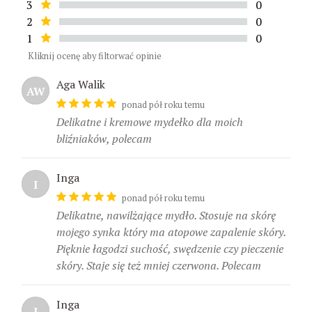
3
0
2
0
1
0
Kliknij ocenę aby filtorwać opinie
Aga Walik
AW
ponad pół roku temu
Delikatne i kremowe mydełko dla moich
bliźniaków, polecam
Inga
I
ponad pół roku temu
Delikatne, nawilżające mydło. Stosuje na skórę
mojego synka który ma atopowe zapalenie skóry.
Pięknie łagodzi suchość, swędzenie czy pieczenie
skóry. Staje się też mniej czerwona. Polecam
Inga
I