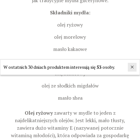
jak tradycyjne mydła glicerynowe.
Składniki mydła:
olej ryżowy
olej morelowy
masło kakaowe
kwiat z nagietka
W ostatnich 30 dniach produktem interesują się
53
osoby.
olej kokosowy
olej ze słodkich migdałów
masło shea
Olej ryżowy
zawarty w mydle to jeden z
najdelikatniejszych olejów. Jest lekki, mało tłusty,
zawiera dużo witaminy E (nazywanej potocznie
witaminą młodości), która odpowiada za gospodarkę