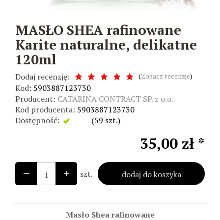
MASŁO SHEA rafinowane
Karite naturalne, delikatne
120ml
Dodaj recenzję:
(
Zobacz recenzje
)
Kod:
5903887123730
Producent:
CATARINA CONTRACT SP. z o.o.
Kod producenta:
5903887123730
Dostępność:
Jest
(
59
szt.)
35,00 zł *
szt.
dodaj do koszyka
Masło Shea rafinowane