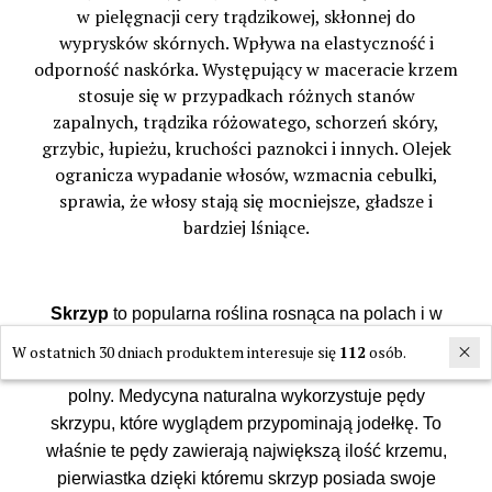
w pielęgnacji cery trądzikowej, skłonnej do
wyprysków skórnych. Wpływa na elastyczność i
odporność naskórka. Występujący w maceracie krzem
stosuje się w przypadkach różnych stanów
zapalnych, trądzika różowatego, schorzeń skóry,
grzybic, łupieżu, kruchości paznokci i innych. Olejek
ogranicza wypadanie włosów, wzmacnia cebulki,
sprawia, że włosy stają się mocniejsze, gładsze i
bardziej lśniące.
Skrzyp
to popularna roślina rosnąca na polach i w
ogrodach. Mimo, że istnieje wiele odmian skrzypu do
W ostatnich 30 dniach produktem interesuje się
112
osób.
celów leczniczych nadaje się tylko jeden - skrzyp
polny. Medycyna naturalna wykorzystuje pędy
skrzypu, które wyglądem przypominają jodełkę. To
właśnie te pędy zawierają największą ilość krzemu,
pierwiastka dzięki któremu skrzyp posiada swoje