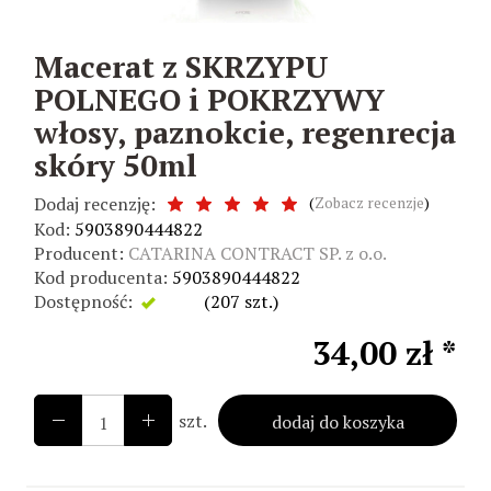
Macerat z SKRZYPU
POLNEGO i POKRZYWY
włosy, paznokcie, regenrecja
skóry 50ml
Dodaj recenzję:
(
Zobacz recenzje
)
Kod:
5903890444822
Producent:
CATARINA CONTRACT SP. z o.o.
Kod producenta:
5903890444822
Dostępność:
Jest
(
207
szt.)
34,00 zł *
szt.
dodaj do koszyka