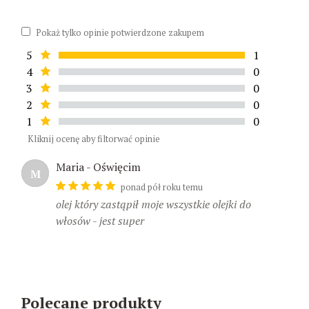
Pokaż tylko opinie potwierdzone zakupem
5
1
4
0
3
0
2
0
1
0
Kliknij ocenę aby filtorwać opinie
Maria - Oświęcim
M
ponad pół roku temu
olej który zastąpił moje wszystkie olejki do
włosów - jest super
Polecane produkty