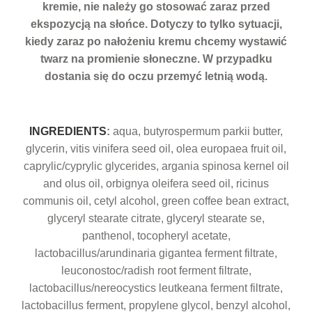
kremie, nie należy go stosować zaraz przed
ekspozycją na słońce. Dotyczy to tylko sytuacji,
kiedy zaraz po nałożeniu kremu chcemy wystawić
twarz na promienie słoneczne. W przypadku
dostania się do oczu przemyć letnią wodą.
INGREDIENTS
:
aqua, butyrospermum parkii butter,
glycerin, vitis vinifera seed oil, olea europaea fruit oil,
caprylic/cyprylic glycerides, argania spinosa kernel oil
and olus oil, orbignya oleifera seed oil, ricinus
communis oil, cetyl alcohol, green coffee bean extract,
glyceryl stearate citrate, glyceryl stearate se,
panthenol, tocopheryl acetate,
lactobacillus/arundinaria gigantea ferment filtrate,
leuconostoc/radish root ferment filtrate,
lactobacillus/nereocystics leutkeana ferment filtrate,
lactobacillus ferment, propylene glycol, benzyl alcohol,