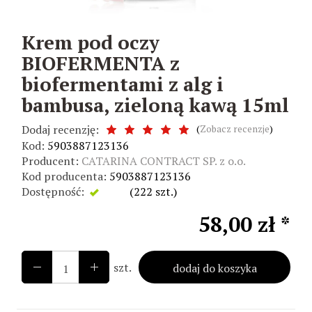
Krem pod oczy
BIOFERMENTA z
biofermentami z alg i
bambusa, zieloną kawą 15ml
Dodaj recenzję:
(
Zobacz recenzje
)
Kod:
5903887123136
Producent:
CATARINA CONTRACT SP. z o.o.
Kod producenta:
5903887123136
Dostępność:
Jest
(
222
szt.)
58,00 zł *
szt.
dodaj do koszyka