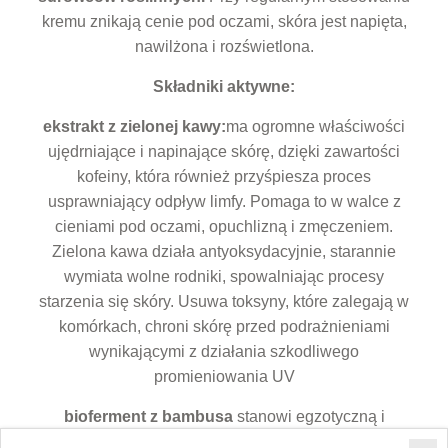
kremu znikają cenie pod oczami, skóra jest napięta,
nawilżona i rozświetlona.
Składniki aktywne:
ekstrakt z zielonej kawy:
ma ogromne właściwości
ujędrniające i napinające skórę, dzięki zawartości
kofeiny, która również przyśpiesza proces
usprawniający odpływ limfy. Pomaga to w walce z
cieniami pod oczami, opuchlizną i zmęczeniem.
Zielona kawa działa antyoksydacyjnie, starannie
wymiata wolne rodniki, spowalniając procesy
starzenia się skóry. Usuwa toksyny, które zalegają w
komórkach, chroni skórę przed podrażnieniami
wynikającymi z działania szkodliwego
promieniowania UV
bioferment z bambusa
stanowi egzotyczną i
naturalną alternatywę dla silikonu, maxymalnie