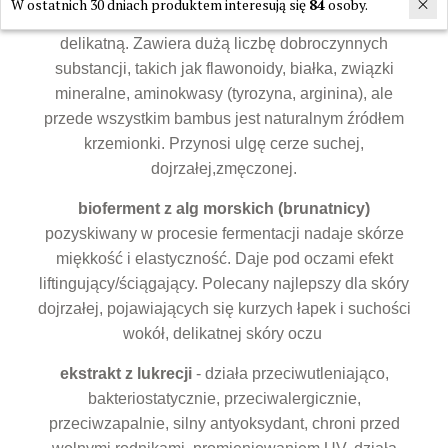
W ostatnich 30 dniach produktem interesują się
84
osoby.
wygładza i pozostawia skórę wyjątkowo miękką i
delikatną. Zawiera dużą liczbę dobroczynnych
substancji, takich jak flawonoidy, białka, związki
mineralne, aminokwasy (tyrozyna, arginina), ale
przede wszystkim bambus jest naturalnym źródłem
krzemionki. Przynosi ulgę cerze suchej,
dojrzałej,zmęczonej.
bioferment z alg morskich (brunatnicy)
pozyskiwany w procesie fermentacji nadaje skórze
miękkość i elastyczność. Daje pod oczami efekt
liftingujący/ściągający. Polecany najlepszy dla skóry
dojrzałej, pojawiających się kurzych łapek i suchości
wokół, delikatnej skóry oczu
ekstrakt z lukrecji
- działa przeciwutleniająco,
bakteriostatycznie, przeciwalergicznie,
przeciwzapalnie, silny antyoksydant, chroni przed