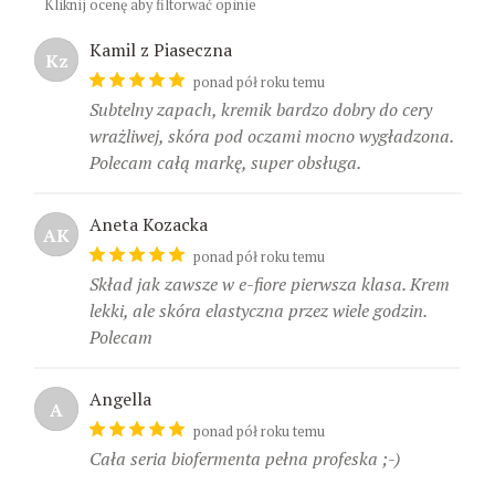
Kliknij ocenę aby filtorwać opinie
Kamil z Piaseczna
Kz
ponad pół roku temu
Subtelny zapach, kremik bardzo dobry do cery
wrażliwej, skóra pod oczami mocno wygładzona.
Polecam całą markę, super obsługa.
Aneta Kozacka
AK
ponad pół roku temu
Skład jak zawsze w e-fiore pierwsza klasa. Krem
lekki, ale skóra elastyczna przez wiele godzin.
Polecam
Angella
A
ponad pół roku temu
Cała seria biofermenta pełna profeska ;-)