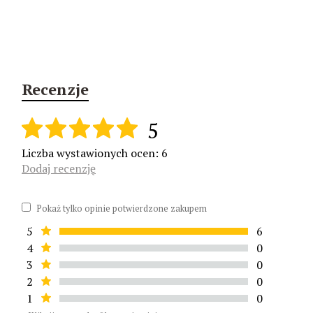
Recenzje
5
Liczba wystawionych ocen: 6
Dodaj recenzję
Pokaż tylko opinie potwierdzone zakupem
5
6
4
0
3
0
2
0
1
0