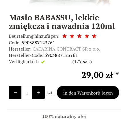
Masło BABASSU, lekkie
zmiękcza i nawadnia 120ml
Beurteilung hinzufügen:
Code:
5903887123761
Hersteller:
CATARINA CONTRACT SP. z o.o.
Hersteller-Code:
5903887123761
Verfügbarkeit:
Vorhanden
(
177
szt.)
29,00 zł *
szt.
in den Warenkorb legen
100% naturalny olej