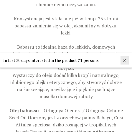
chemicznemu oczyszczaniu.
Konsystencja jest stała, ale już w temp. 25 stopni
babassu zamienia się w olej, aksamitny w dotyku,
lekki.
Babassu to idealna baza do lekkich, domowych
balsamów. Jest właściwie bezzapachowe, łatwo się
In last 30 days interested in the product
71
persons.
wchłania i natychmiast czyni skórę gładką i miłą w
dotyku.
Wystarczy do oleju dodać kilka kropli naturalnego,
ulubionego olejku eterycznego, aby stworzyć dobrze
natłuszczające, nawilżające i pięknie pachnące
masełko domowej roboty
Olej babassu
– Orbignya Oleifera / Orbignya Cohune
Seed Oil tłoczony jest z orzechów palmy Babaçu, Cusi
Attalea speciosa, dziko rosnącej w tropikalnych
lasach Brazylii, przede wszystkim
w północno-