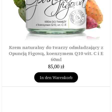
Krem naturalny do twarzy odmładzający z
Opuncją Figową, koenzymem Q10 wit. C i E
60ml
85,00 zł
In den Warenkorb