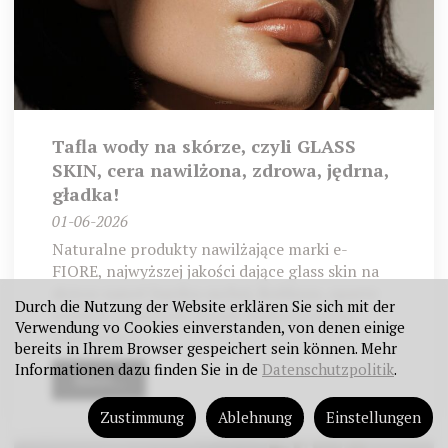
Tafla wody na skórze, czyli GLASS
SKIN, cera nawilżona, zdrowa, jędrna,
gładka!
01-06-2026
Naturalne produkty nawilżające marki e-
FIORE, najwyższej jakości dające glass skin na
skórze nawet bardzo suchej. Roślinne, oparte
Durch die Nutzung der Website erklären Sie sich mit der
wodach roślinnych, kwasie hialuronowym,
Verwendung vo Cookies einverstanden, von denen einige
pantenolu i...
bereits in Ihrem Browser gespeichert sein können. Mehr
Informationen dazu finden Sie in de
Datenschutzpolitik
.
More...
Zustimmung
Ablehnung
Einstellungen