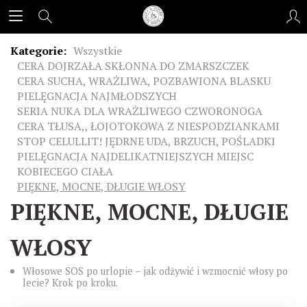
Kategorie:
Wszystkie
CERA DOJRZAŁA SKŁONNA DO ZMARSZCZEK
CERA SUCHA, WRAŻLIWA, POZBAWIONA BLASKU
PIELĘGNACJA NAJMŁODSZYCH
SERIA NUKA DLA WRAŻLIWEGO CZWORONOGA
CERA TŁUSA,, ŁOJOTOKOWA Z NIESPODZIANKAMI
STOP CELULLIT! JĘDRNE UDA, BRZUCH, POŚLADKI
PIELĘGNACJA NAJDELIKATNIEJSZYCH MIEJSC
KOBIECEGO CIAŁA
PIĘKNE, MOCNE, DŁUGIE WŁOSY
PIĘKNE, MOCNE, DŁUGIE
WŁOSY
Włosowe SOS po urlopie – jak odżywić i wzmocnić włosy po
lecie? Krok po kroku.