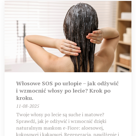
Włosowe SOS po urlopie – jak odżywić
i wzmocnić włosy po lecie? Krok po
kroku.
11-08-2025
Twoje włosy po lecie są suche i matowe?
Sprawdź, jak je odżywić i wzmocnić dzięki
naturalnym maskom e-Fiore: aloesowej,
kokosowej i kakaowej. Regeneracja, nawilżenie i